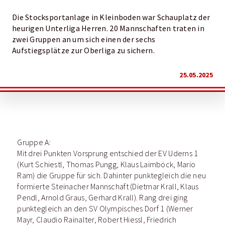
Die Stocksportanlage in Kleinboden war Schauplatz der
heurigen Unterliga Herren. 20 Mannschaften traten in
zwei Gruppen an um sich einen der sechs
Aufstiegsplätze zur Oberliga zu sichern.
25.05.2025
Gruppe A:
Mit drei Punkten Vorsprung entschied der EV Uderns 1
(Kurt Schiestl, Thomas Pungg, Klaus Laimböck, Mario
Ram) die Gruppe für sich. Dahinter punktegleich die neu
formierte Steinacher Mannschaft (Dietmar Krall, Klaus
Pendl, Arnold Graus, Gerhard Krall). Rang drei ging
punktegleich an den SV Olympisches Dorf 1 (Werner
Mayr, Claudio Rainalter, Robert Hiessl, Friedrich