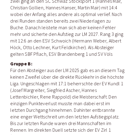
zwei ging an den SC Schwaz Stocksport 1 (Hannes Mair,
Christian Gollien, Hannes Hanser, Martin Mair) mit 14:4
wobei der Anfang alles andere als optimal verlief. Nach
drei Runden standen bereits zwei Niederlagen zu
Buche. Danach leistete man sich aber keinen Fehler
mehr und sicherte den Aufstieg zur LM 2027. Rang 3 ging
mit 12:6 an den ESV Schwoich (Hermann Weber, Albert
Höck, Otto Lechner, Kurt Feldkircher). Als Absteiger
gelten SBF Pflach, ESV Brandenberg 1 und SV Völs
Gruppe B:
Für den Absteiger aus der LM 2025 gab es an diesem Tag
keinen Zweifel über die direkte Rückkehr in die höchste
Liga. Ungeschlagen mit 17:1 beherrschte der EV Kundl 1
(Josef Margreiter, Siegfried Ascher, Hannes
Lettenbichler, Rene Rappold) die Meisterschaft. Den
einzigen Punkteverlust musste man dabei erst im
letzten Durchgang hinnehmen. Dahinter entbrannte
eine enger Wettschreit um den letzten Aufstiegsplatz.
Bis zur letzten Runde waren drei Mannschaften im
Rennen. Im direkten Duell setzte sich der EV Zirl 1