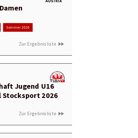
 Damen
Sommer 2026
fast_forward
Zur Ergebnisliste
haft Jugend U16
l Stocksport 2026
fast_forward
Zur Ergebnisliste