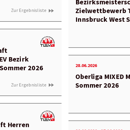
Bezirksmeisters
Zielwettbewerb 
fast_forward
Zur Ergebnisliste
Innsbruck West 
aft
EV Bezirk
28.06.2026
d Sommer 2026
Oberliga MIXED 
Sommer 2026
fast_forward
Zur Ergebnisliste
ft Herren