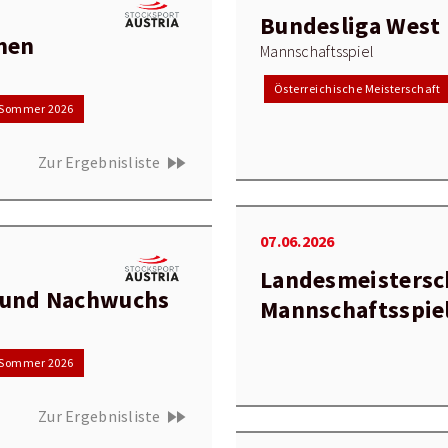
Bundesliga West
men
Mannschaftsspiel
Österreichische Meisterschaft
Sommer 2026
fast_forward
Zur Ergebnisliste
07.06.2026
Landesmeistersc
 und Nachwuchs
Mannschaftsspie
Sommer 2026
fast_forward
Zur Ergebnisliste