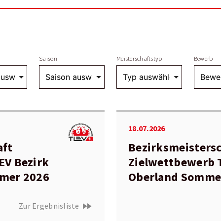
Saison
Meisterschaftstyp
Bewerb
18.07.2026
aft
Bezirksmeisters
EV Bezirk
Zielwettbewerb 
mmer 2026
Oberland Somme
fast_forward
Zur Ergebnisliste