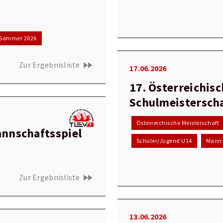
Sommer 2026
fast_forward
Zur Ergebnisliste
17.06.2026
17. Österreichis
Schulmeistersch
Österreichische Meisterschaft
annschaftsspiel
Schüler/Jugend U14
Manns
fast_forward
Zur Ergebnisliste
13.06.2026