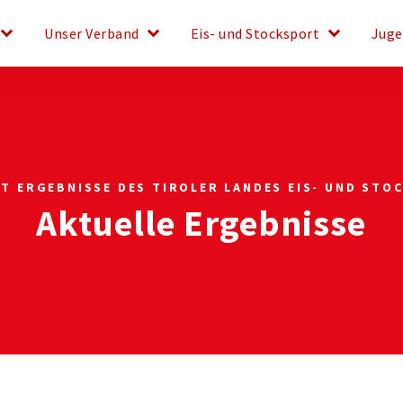
board_arrow_down
keyboard_arrow_down
keyboard_arrow_down
Unser Verband
Eis- und Stocksport
Juge
T ERGEBNISSE DES TIROLER LANDES EIS- UND ST
Aktuelle Ergebnisse