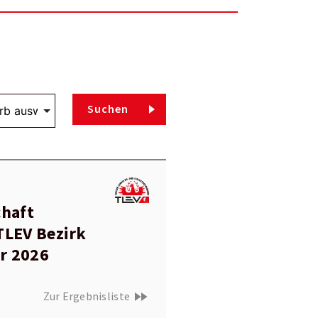
Suchen
chaft
TLEV Bezirk
r 2026
fast_forward
Zur Ergebnisliste