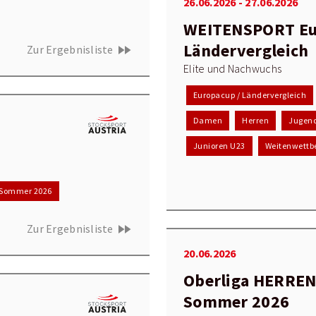
26.06.2026 - 27.06.2026
WEITENSPORT Eu
Ländervergleich
fast_forward
Zur Ergebnisliste
Elite und Nachwuchs
Europacup / Ländervergleich
Damen
Herren
Jugen
Junioren U23
Weitenwettb
Sommer 2026
fast_forward
Zur Ergebnisliste
20.06.2026
Oberliga HERREN
Sommer 2026