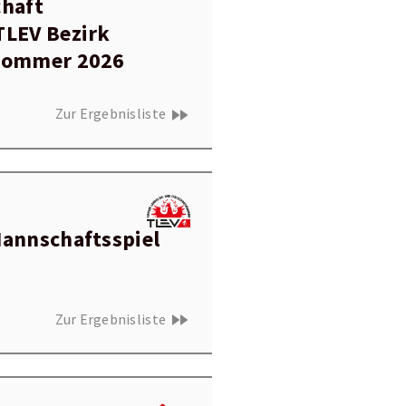
chaft
TLEV Bezirk
Sommer 2026
fast_forward
Zur Ergebnisliste
Mannschaftsspiel
fast_forward
Zur Ergebnisliste