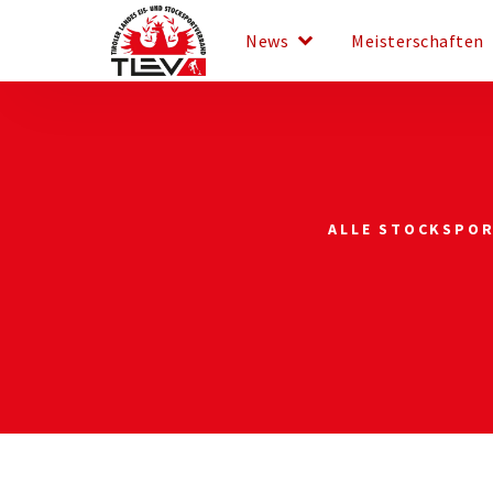
keyboard_arrow_down
key
News
Meisterschaften
ALLE STOCKSPOR