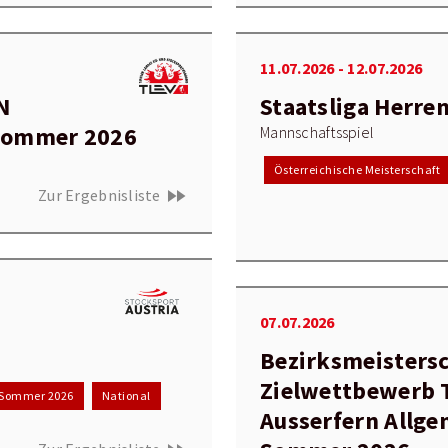
11.07.2026 - 12.07.2026
N
Staatsliga Herre
 Sommer 2026
Mannschaftsspiel
Österreichische Meisterschaft
fast_forward
Zur Ergebnisliste
07.07.2026
Bezirksmeisters
Zielwettbewerb 
Sommer 2026
National
Ausserfern Allge