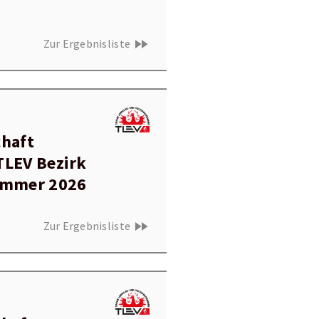
fast_forward
Zur Ergebnisliste
chaft
TLEV Bezirk
ommer 2026
fast_forward
Zur Ergebnisliste