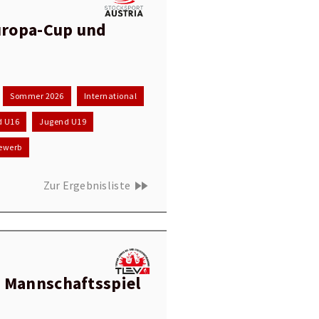
ropa-Cup und
Sommer 2026
International
d U16
Jugend U19
ewerb
fast_forward
Zur Ergebnisliste
 Mannschaftsspiel