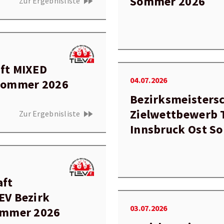
Sommer 2026
fast_forward
Zur Ergebnisliste
ft MIXED
04.07.2026
 Sommer 2026
Bezirksmeisters
Zielwettbewerb 
fast_forward
Zur Ergebnisliste
Innsbruck Ost S
aft
EV Bezirk
03.07.2026
ommer 2026