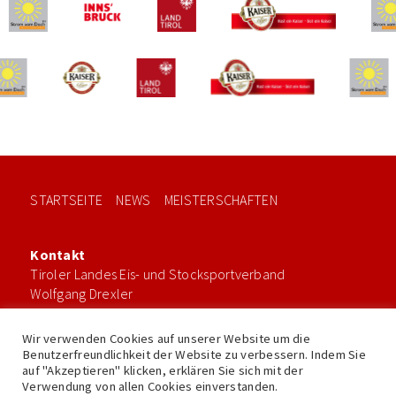
STARTSEITE
NEWS
MEISTERSCHAFTEN
Kontakt
Tiroler Landes Eis- und Stocksportverband
Wolfgang Drexler
1. Fachwart
office@tlev.at
Wir verwenden Cookies auf unserer Website um die
Benutzerfreundlichkeit der Website zu verbessern. Indem Sie
auf "Akzeptieren" klicken, erklären Sie sich mit der
Verwendung von allen Cookies einverstanden.
Impressum
Datenschutz