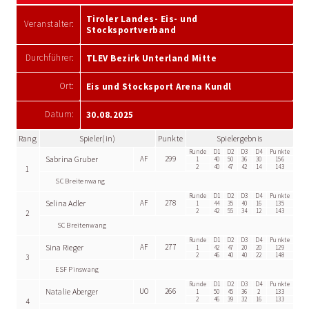
Tiroler Landes- Eis- und
Veranstalter:
Stocksportverband
Durchführer:
TLEV Bezirk Unterland Mitte
Ort:
Eis und Stocksport Arena Kundl
Datum:
30.08.2025
Rang
Spieler(in)
Punkte
Spielergebnis
Runde
D1
D2
D3
D4
Punkte
Sabrina Gruber
AF
299
1
40
50
36
30
156
2
40
47
42
14
143
1
SC Breitenwang
Runde
D1
D2
D3
D4
Punkte
Selina Adler
AF
278
1
44
35
40
16
135
2
42
55
34
12
143
2
SC Breitenwang
Runde
D1
D2
D3
D4
Punkte
Sina Rieger
AF
277
1
42
47
20
20
129
2
46
40
40
22
148
3
ESF Pinswang
Runde
D1
D2
D3
D4
Punkte
Natalie Aberger
UO
266
1
50
45
36
2
133
2
46
39
32
16
133
4