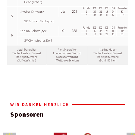
EV Angerberg
Runde
D1
D2
D3
D4
Punkte
Jessica Schwarz
UW
203
1
26
21
18
24
89
2
34
34
40
6
114
5
SC Schwaz Stocksport
Runde
D1
D2
D3
D4
Punkte
Carina Schwaiger
IO
188
1
46
37
22
0
105
2
10
35
28
10
83
6
SV Olympisches Dorf
Josef Margreiter
Alois Margreiter
Markus Huber
Tiroler Landes- Eis- und
Tiroler Landes- Eis- und
Tiroler Landes- Eis- und
Stocksportverband
Stocksportverband
Stocksportverband
(Schiedsrichter)
(Wettbewerbsleiter)
(Schriftführer)
WIR DANKEN HERZLICH
Sponsoren