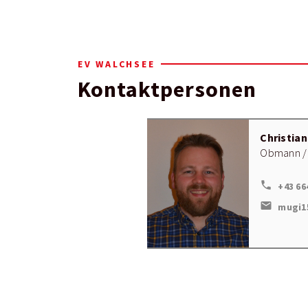
EV WALCHSEE
Kontaktpersonen
Christia
Obmann /
local_phone
+43 66
mail
mugi1