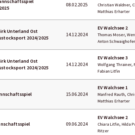
annschaftsspiel
08.02.2025
Christian Waldner, C
2025
Matthias Erharter
EV Walchsee 2
zirk Unterland Ost
14.12.2024
Thomas Moser, Wern
sstocksport 2024/2025
Anton Schwaighofe
EV Walchsee 3
zirk Unterland Ost
14.12.2024
Wolfgang Thrainer, 
sstocksport 2024/2025
Fabian Litfin
EV Walchsee 1
nnschaftsspiel
15.06.2024
Manfred Rauth, Chris
Matthias Erharter
EV Walchsee 2
nschaftsspiel
09.06.2024
Chiara Litfin, Hilda 
Ritzer