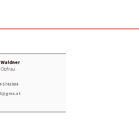
n Waldner
 Obfrau
4 5742984
5@gmx.at