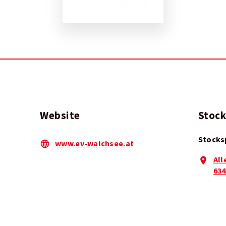
Website
Stock
Stocks
www.ev-walchsee.at
All
634