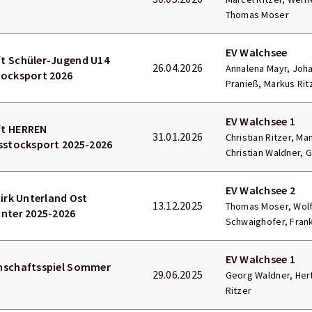
Thomas Moser
EV Walchsee
t Schüler-Jugend U14
26.04.2026
Annalena Mayr, Joha
tocksport 2026
Pranieß, Markus Rit
EV Walchsee 1
ft HERREN
31.01.2026
Christian Ritzer, Ma
sstocksport 2025-2026
Christian Waldner, 
EV Walchsee 2
zirk Unterland Ost
13.12.2025
Thomas Moser, Wolf
inter 2025-2026
Schwaighofer, Fran
EV Walchsee 1
nschaftsspiel Sommer
29.06.2025
Georg Waldner, Hert
Ritzer