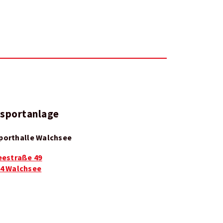
sportanlage
porthalle Walchsee
eestraße 49
4 Walchsee