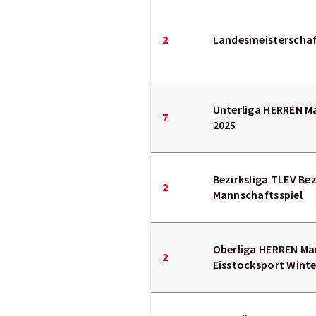
2
Landesmeisterschaft
Unterliga HERREN M
7
2025
Bezirksliga TLEV Be
2
Mannschaftsspiel
Oberliga HERREN Ma
2
Eisstocksport Winte