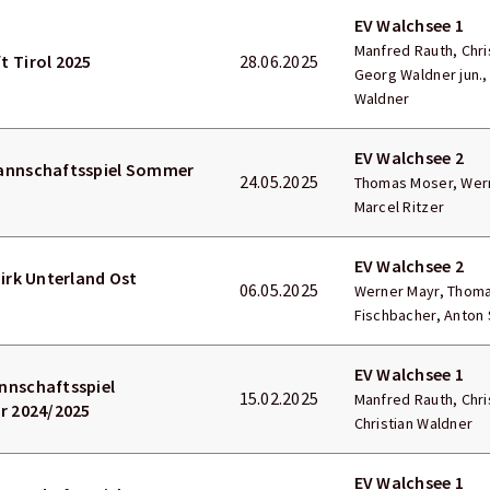
EV Walchsee 1
Manfred Rauth, Chris
 Tirol 2025
28.06.2025
Georg Waldner jun.,
Waldner
EV Walchsee 2
annschaftsspiel Sommer
24.05.2025
Thomas Moser, Wern
Marcel Ritzer
EV Walchsee 2
zirk Unterland Ost
06.05.2025
Werner Mayr, Thoma
Fischbacher, Anton 
EV Walchsee 1
nnschaftsspiel
15.02.2025
Manfred Rauth, Chris
r 2024/2025
Christian Waldner
EV Walchsee 1