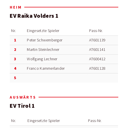
HEIM
EV Raika Volders 1
Nr.
Eingesetzte Spieler
Pass-Nr.
1
Peter Schwemberger
AT601139
2
Martin Steinlechner
AT601141
3
Wolfgang Lechner
AT600412
4
Franco Kammerlander
AT601128
5
AUSWÄRTS
EV Tirol 1
Nr.
Eingesetzte Spieler
Pass-Nr.