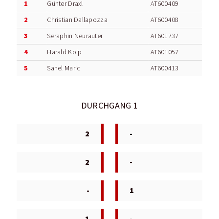
1
Günter Draxl
AT600409
2
Christian Dallapozza
AT600408
3
Seraphin Neurauter
AT601737
4
Harald Kolp
AT601057
5
Sanel Maric
AT600413
DURCHGANG 1
2
-
2
-
-
1
1
-