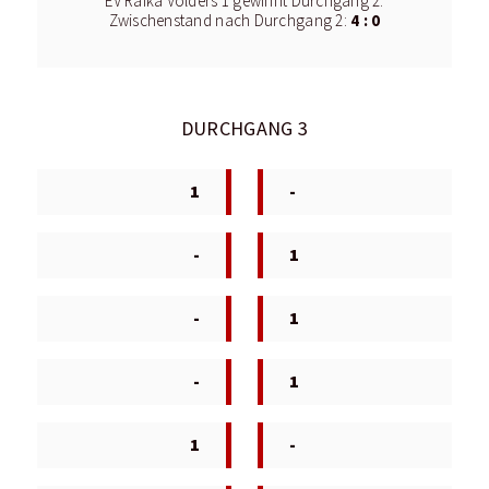
EV Raika Volders 1 gewinnt Durchgang 2.
4 : 0
Zwischenstand nach Durchgang 2:
DURCHGANG 3
1
-
-
1
-
1
-
1
1
-