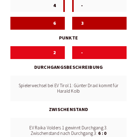
4
-
6
3
PUNKTE
2
-
DURCHGANGSBESCHREIBUNG
Spielerwechsel bei EV Tirol 1: Günter Draxl kommt für
Harald Kolb
ZWISCHENSTAND
EV Raika Volders 1 gewinnt Durchgang 3.
6 : 0
Zwischenstand nach Durchgang 3: