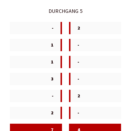
DURCHGANG 5
-
2
1
-
1
-
3
-
-
2
2
-
7
4